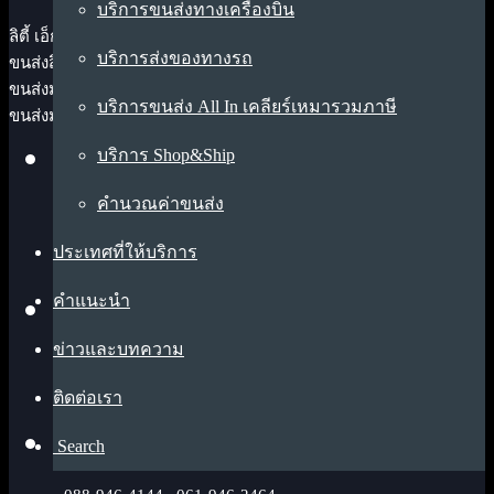
บริการขนส่งทางเครื่องบิน
ลิตี้ เอ็กซ์เพรส (LiDi express) ผู้เชี่ยวชาญมืออาชีพด้านโลจิสติกส์ เรา
บริการส่งของทางรถ
ขนส่งสินค้า, พัสดุ, ซองเอกสาร ด่วนไปต่างประเทศทั่วโลก ผ่านบริษัท
ขนส่งมาตรฐานชั้นนำระดับโลก เช่น SF Express, DHL และบริษัท
บริการขนส่ง All In เคลียร์เหมารวมภาษี
ขนส่งมาตรฐานสากลมากประสบการณ์ในพื้นที่เฉพาะ
บริการ Shop&Ship
คำนวณค่าขนส่ง
247/7 ถนน ราชพฤกษ์ แขวงบางจาก เขตภาษีเจริญ
กรุงเทพมหานคร 10160
ประเทศที่ให้บริการ
คำแนะนำ
ข่าวและบทความ
info@lidiexpress.com
ติดต่อเรา
Search