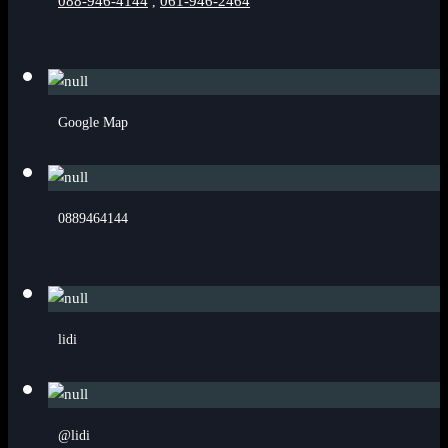
088-946-4144
061-946-2464
,
Google Map
0889464144
lidi
@lidi