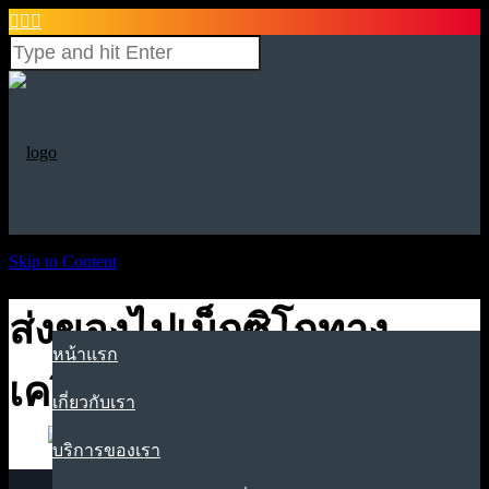



Skip to Content
ส่งของไปเม็กซิโกทาง
หน้าแรก
เครื่องบิน-1369×1717
เกี่ยวกับเรา
บริการของเรา